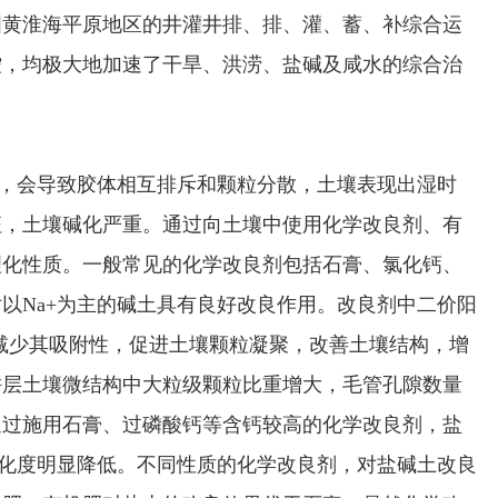
国黄淮海平原地区的井灌井排、排、灌、蓄、补综合运
控，均极大地加速了干旱、洪涝、盐碱及咸水的综合治
，会导致胶体相互排斥和颗粒分散，土壤表现出湿时
征，土壤碱化严重。通过向土壤中使用化学改良剂、有
理化性质。一般常见的化学改良剂包括石膏、氯化钙、
以Na+为主的碱土具有良好改良作用。改良剂中二价阳
+，减少其吸附性，促进土壤颗粒凝聚，改善土壤结构，增
耕层土壤微结构中大粒级颗粒比重增大，毛管孔隙数量
通过施用石膏、过磷酸钙等含钙较高的化学改良剂，盐
碱化度明显降低。不同性质的化学改良剂，对盐碱土改良