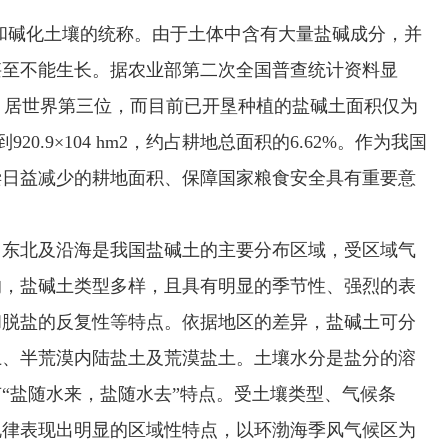
和碱化土壤的统称。由于土体中含有大量盐碱成分，并
甚至不能生长。据农业部第二次全国普查统计资料显
hm2，居世界第三位，而目前已开垦种植的盐碱土面积仅为
920.9×104 hm2，约占耕地总面积的6.62%。作为我国
偿日益减少的耕地面积、保障国家粮食安全具有重要意
东北及沿海是我国盐碱土的主要分布区域，受区域气
响，盐碱土类型多样，且具有明显的季节性、强烈的表
和脱盐的反复性等特点。依据地区的差异，盐碱土可分
土、半荒漠内陆盐土及荒漠盐土。土壤水分是盐分的溶
“盐随水来，盐随水去”特点。受土壤类型、气候条
规律表现出明显的区域性特点，以环渤海季风气候区为