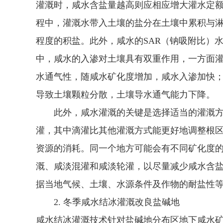
灌溉时，咸水含盐量越高则应相应增大灌水定
程中，灌溉水带入土壤的盐分在土壤中累积与淋洗
程度的积盐。此外，咸水的SAR（钠吸附比）
中，咸水的入渗对土壤具有双重作用，一方面
水通气性，随咸水矿化度增加，咸水入渗加快
导致土壤颗粒分散，土壤导水通气能力下降。
此外，咸水灌溉的关键是选择适当的灌溉方
灌，其中滴灌比其他灌溉方式能更好地调整根
资源的消耗。同一个地方可能会有不同矿化度
溉、咸淡混灌和咸淡轮灌，以尽量减少咸水含
据当地气候、土壤、水源条件及作物的耐盐性
2. 冬季咸水结冰灌溉改良盐碱地
咸水结冰灌溉技术针对盐碱地分布区地下咸水