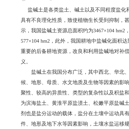
盐碱土是各类盐土、碱土以及不同程度盐化
具有不良理化性质，致使植物生长受到抑制，
示，我国盐碱土资源总面积约为3467×104 
577×104 hm2，此外，我国耕地中盐碱化面积达到
重要的后备耕地资源，改良和利用盐碱地对补
义。
盐碱土在我国分布广泛，其中西北、华北、
候、地形、母质、水文地质及生物等因素的影
聚性、较高的异质性、类型的复杂性以及积盐
为滨海盐土、黄淮平原盐渍土、松嫩平原盐碱
剂也是盐分运动的载体，盐分在土壤中运动具有
件、地形及地下水等因素影响，土壤水盐运移