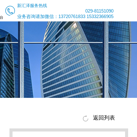
新汇泽服务热线
029-81151090
业务咨询请加微信：13720761833 15332366905
台
返回列表