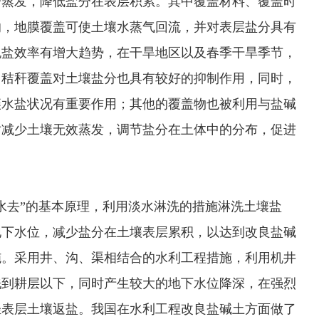
分蒸发，降低盐分在表层积累。其中覆盖材料、覆盖时
响，地膜覆盖可使土壤水蒸气回流，并对表层盐分具有
脱盐效率有增大趋势，在干旱地区以及春季干旱季节，
，秸秆覆盖对土壤盐分也具有较好的抑制作用，同时，
壤水盐状况有重要作用；其他的覆盖物也被利用与盐碱
对减少土壤无效蒸发，调节盐分在土体中的分布，促进
去”的基本原理，利用淡水淋洗的措施淋洗土壤盐
地下水位，减少盐分在土壤表层累积，以达到改良盐碱
施。采用井、沟、渠相结合的水利工程措施，利用机井
洗到耕层以下，同时产生较大的地下水位降深，在强烈
轻表层土壤返盐。我国在水利工程改良盐碱土方面做了