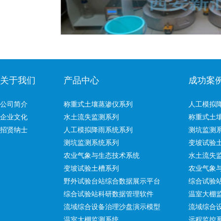
关于我们
产品中心
成功案
公司简介
称重式土壤蒸渗仪系列
人工模拟
企业文化
水土流失监测系列
称重式土
招贤纳士
人工模拟降雨系统系列
测坑监测
测坑监测系统系列
变坡试验
农业气象与生态技术系统
水土流失
变坡试验土槽系列
农业气象
野外试验台站综合数据展示平台
综合试验
综合试验站科研数据管理软件
温室大棚
流域综合设备治理沙盘演示模型
流域综合
温室大棚监测系统
远程监控